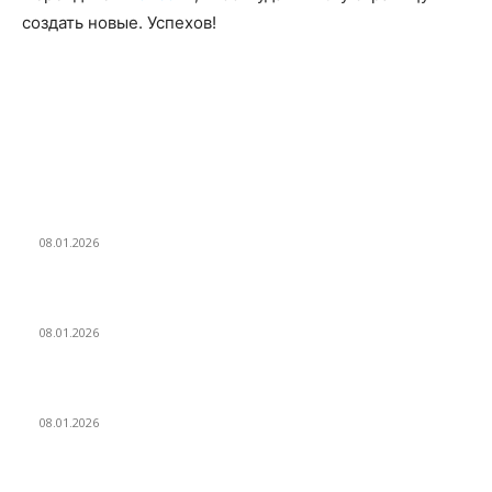
создать новые. Успехов!
ВЫБОР РЕДАКТОРА
Eminem — Stronger Than I Was
08.01.2026
Dj Dark — Chill Vibes
08.01.2026
Leona Lewis — Bleeding Love (Dj Dark & Adrian Funk Remix)
08.01.2026
ПОПУЛЯРНЫЕ ПОСТЫ