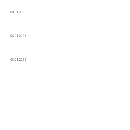
Eminem — Stronger Than I Was
08.01.2026
Dj Dark — Chill Vibes
08.01.2026
Leona Lewis — Bleeding Love (Dj Dark & Adrian Funk Remix)
08.01.2026
ПОПУЛЯРНЫЕ КАТЕГОРИИ
Гонки
20
Рекомендуемые
15
Архитектура
15
Декорирование
15
Уличная мода
15
Гаджеты
15