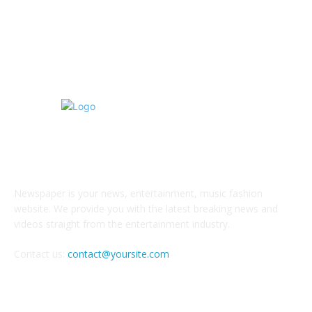
Здоровье и фитнес
15
Интерьеры
15
О НАС
Newspaper is your news, entertainment, music fashion
website. We provide you with the latest breaking news and
videos straight from the entertainment industry.
Contact us:
contact@yoursite.com
Следите за нами в соцсетях