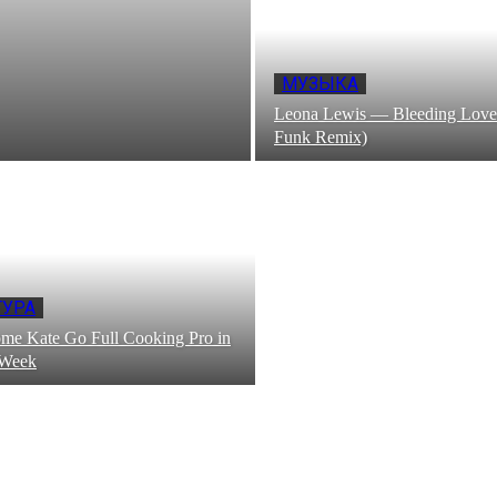
МУЗЫКА
Leona Lewis — Bleeding Love
Funk Remix)
ТУРА
me Kate Go Full Cooking Pro in
 Week