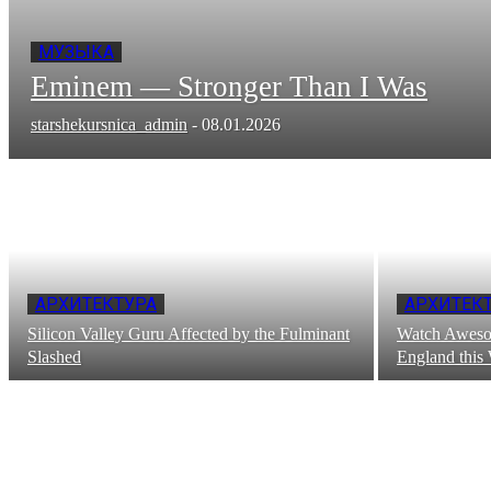
МУЗЫКА
Eminem — Stronger Than I Was
starshekursnica_admin
-
08.01.2026
АРХИТЕКТУРА
АРХИТЕК
Silicon Valley Guru Affected by the Fulminant
Watch Aweso
Slashed
England this